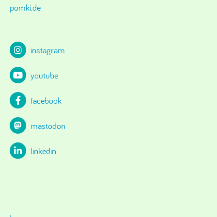
pomki.de
instagram
youtube
facebook
mastodon
linkedin