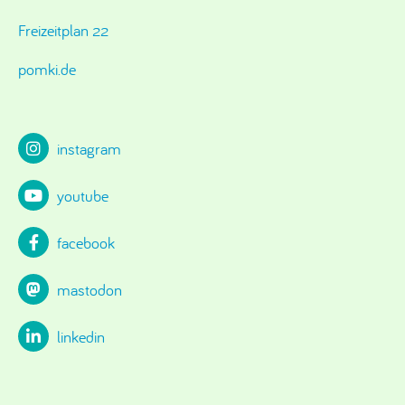
Freizeitplan 22
pomki.de
instagram
youtube
facebook
mastodon
linkedin