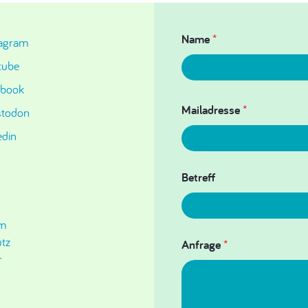
Name
*
tagram
tube
ebook
Mailadresse
*
todon
edin
Betreff
um
tz
Anfrage
*
r