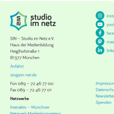
ins
you
fac
SIN – Studio im Netz e.V.
mas
Haus der Medienbildung
link
Heiglhofstraße 1
81377 München
Anfahrt
sin@sin-net.de
Impress
Fon 089 – 72 46 77 00
Datenschu
Fax 089 – 72 46 77 01
Newslette
Netzwerke
Spenden
Interaktiv – Münchner
Netzwerk Medienkompetenz