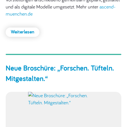
und als digitale Modelle umgesetzt. Mehr unter
ascend-
muenchen.de
Weiterlesen
:
Minecraft-
Workshop:
Zukunftsideen
für
Neue Broschüre: „Forschen. Tüfteln.
den
Harthof
Mitgestalten.“