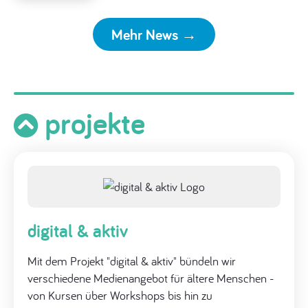
Fachtag
„Alle
Mehr News →
dabei!
Digitale
Medien
&
Inklusion
projekte
in
der
Kita“
digital & aktiv
Mit dem Projekt "digital & aktiv" bündeln wir
verschiedene Medienangebot für ältere Menschen -
von Kursen über Workshops bis hin zu