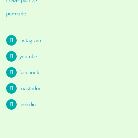
Freizeitplan 22
pomki.de
instagram
youtube
facebook
mastodon
linkedin