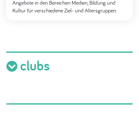
Angebote in den Bereichen Medien, Bildung und
Kultur für verschiedene Ziel- und Altersgruppen.
clubs
Kinder Medien Club
Für Kinder von 8 bis 12 Jahren gibt es Freitags von
14 – 16 Uhr die Möglichkeit, digitale Welten kreativ
und spielerisch zu erforschen.