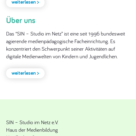
weiterlesen >
Konkrete Fragen zu Medien-Themen werden in der
regelmäßigen Sprechstunde beantwortet. Bringen
Über uns
Sie gerne Ihre eigenen Geräte mit.
Das “SIN – Studio im Netz” ist eine seit 1996 bundesweit
agierende medienpädagogische Facheinrichtung. Es
konzentriert den Schwerpunkt seiner Aktivitäten auf
digitale Medienwelten von Kindern und Jugendlichen.
weiterlesen >
Smartphone- und Tablet-
Einsteigerkurse
Für alle Neueinsteigenden bieten wir Kurse zur
Bedienung und dem sicheren Umgang mit den
mobilen Geräten an.
SIN – Studio im Netz e.V.
Haus der Medienbildung