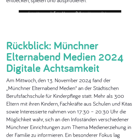
entdecken, spielen und ausprobieren.
Foto: Hannes Rohrer
Foto: Hannes Rohrer
Foto: Hannes Rohrer
Foto: Hannes Rohrer
Foto: Hannes Rohrer
Foto: Hannes Rohrer
Foto: Hannes Rohrer
Foto: Hannes Rohrer
Foto: Hannes Rohrer
Foto: Hannes Rohrer
Foto: Hannes Rohrer
Foto: Hannes Rohrer
Foto: Hannes Rohrer
Foto: Hannes Rohrer
Foto: Hannes Rohrer
Foto: Hannes Rohrer
Foto: Hannes Rohrer
Rückblick: Münchner
Elternabend Medien 2024
Digitale Achtsamkeit
Am Mittwoch, den 13. November 2024 fand der
„Münchner Elternabend Medien“ an der Städtischen
Berufsfachschule für Kinderpflege statt. Mehr als 300
Eltern mit ihren Kindern, Fachkräfte aus Schulen und Kitas
sowie Interessierte nahmen von 17:30 – 20:30 Uhr die
Möglichkeit wahr, sich an den Infoständen verschiedener
Münchner Einrichtungen zum Thema Medienerziehung in
der Familie zu informieren. Ein besonderer Fokus lag