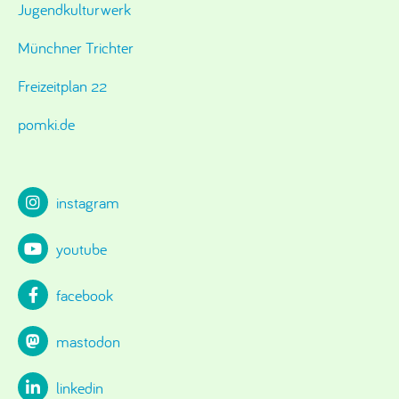
Jugendkulturwerk
Münchner Trichter
Freizeitplan 22
pomki.de
instagram
youtube
facebook
mastodon
linkedin