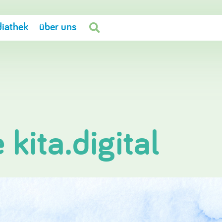
iathek
über uns

kita.digital