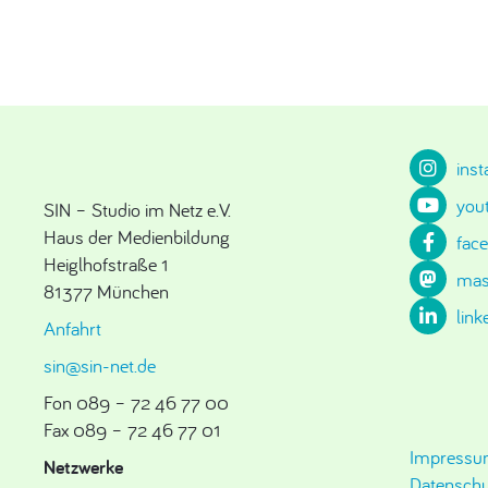
ins
you
SIN – Studio im Netz e.V.
Haus der Medienbildung
fac
Heiglhofstraße 1
mas
81377 München
link
Anfahrt
sin@sin-net.de
Fon 089 – 72 46 77 00
Fax 089 – 72 46 77 01
Impress
Netzwerke
Datenschu