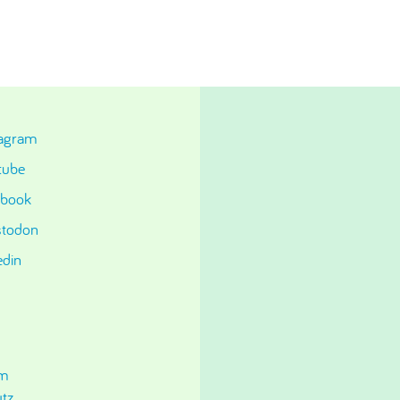
tagram
tube
ebook
todon
edin
um
tz