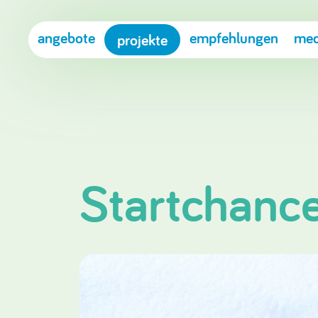
angebote
empfehlungen
med
projekte
Startchance 