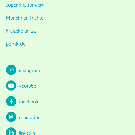
Jugendkulturwerk
Münchner Trichter
Freizeitplan 22
pomki.de
instagram
youtube
facebook
mastodon
linkedin