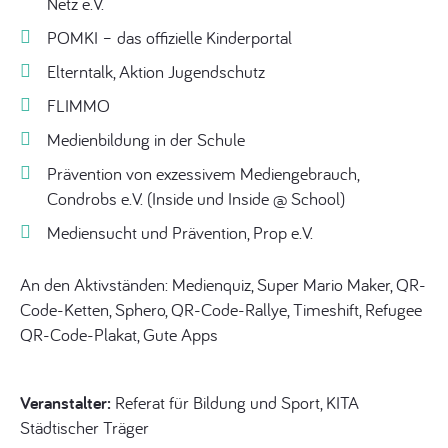
Netz e.V.
POMKI – das offizielle Kinderportal
Elterntalk, Aktion Jugendschutz
FLIMMO
Medienbildung in der Schule
Prävention von exzessivem Mediengebrauch
,
C
o
n
d
r
o
b
s
e.V.
(
Inside und
I
n
s
i
de
@
S
c
h
o
o
l
)
Mediensucht und
Prävention,
Prop e.V.
An den Aktivständen: Medienquiz, Super Mario Maker, QR-
Code-Ketten, Sphero, QR-Code-Rallye, Timeshift, Refugee
QR-Code-Plakat, Gute Apps
Veranstalter:
Referat für Bildung und Sport, KITA
Städtischer Träger