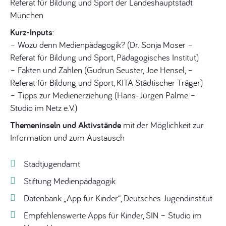
Referat für Bildung und Sport der Landeshauptstadt
München
Kurz-Inputs
:
–
Wozu denn Medienpädagogik?
(Dr. Sonja Moser –
Referat für Bildung und Sport, Pädagogisches Institut)
–
Fakten und Zahlen
(Gudrun Seuster, Joe Hensel, –
Referat für Bildung und Sport, KITA Städtischer Träger)
–
Tipps zur Medienerziehung
(Hans-Jürgen Palme –
Studio im Netz e.V.)
Themeninseln und Aktivstände
mit der Möglichkeit zur
Information und zum Austausch
Stadtjugendamt
S
t
i
f
t
u
n
g
M
e
d
i
e
n
p
ä
d
a
g
o
g
i
k
Datenbank „App für Kinder“, Deutsches Jugendinstitut
Empfehlenswerte Apps für Kinder, SIN – Studio im