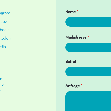
Name
*
tagram
tube
ebook
Mailadresse
*
todon
edin
Betreff
um
tz
Anfrage
*
r