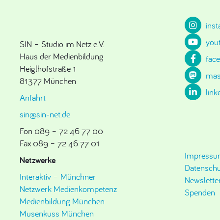
ins
you
SIN – Studio im Netz e.V.
Haus der Medienbildung
fac
Heiglhofstraße 1
mas
81377 München
link
Anfahrt
sin@sin-net.de
Fon 089 – 72 46 77 00
Fax 089 – 72 46 77 01
Impress
Netzwerke
Datenschu
Interaktiv – Münchner
Newslette
Netzwerk Medienkompetenz
Spenden
Medienbildung München
Musenkuss München