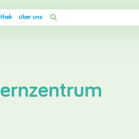
thek
über uns

lernzentrum