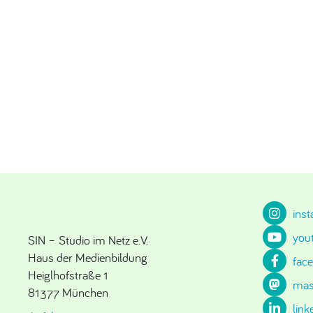
ins
you
SIN – Studio im Netz e.V.
Haus der Medienbildung
fac
Heiglhofstraße 1
mas
81377 München
link