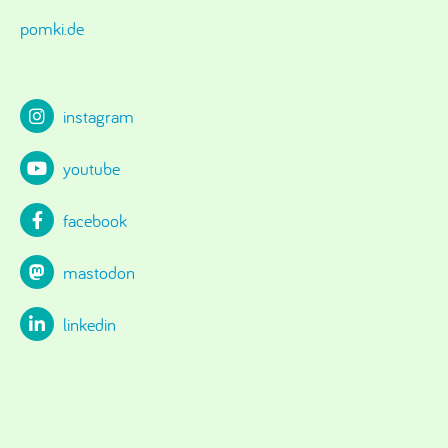
pomki.de
instagram
youtube
facebook
mastodon
linkedin