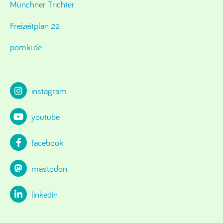
Münchner Trichter
Freizeitplan 22
pomki.de
instagram
youtube
facebook
mastodon
linkedin