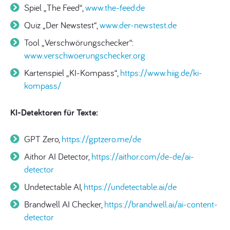
Spiel „The Feed“,
www.the-feed.de
Quiz „Der Newstest“,
www.der-newstest.de
Tool „Verschwörungschecker“:
www.verschwoerungschecker.org
Kartenspiel „KI-Kompass“,
https://www.hiig.de/ki-
kompass/
KI-Detektoren für Texte:
GPT Zero,
https://gptzero.me/de
Aithor AI Detector,
https://aithor.com/de-de/ai-
detector
Undetectable AI,
https://undetectable.ai/de
Brandwell AI Checker,
https://brandwell.ai/ai-content-
detector