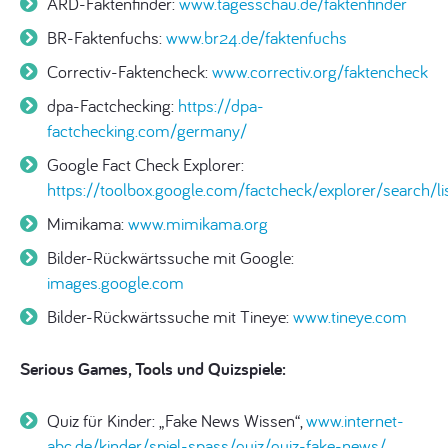
ARD-Faktenfinder:
www.tagesschau.de/faktenfinder
BR-Faktenfuchs:
www.br24.de/faktenfuchs
Correctiv-Faktencheck:
www.correctiv.org/faktencheck
dpa-Factchecking:
https://dpa-
factchecking.com/germany/
Google Fact Check Explorer:
https://toolbox.google.com/factcheck/explorer/search/lis
Mimikama:
www.mimikama.org
Bilder-Rückwärtssuche mit Google:
images.google.com
Bilder-Rückwärtssuche mit Tineye:
www.
tineye.com
Serious
Games, Tools
und
Quizspiele
:
Quiz für Kinder: „Fake News Wissen“,
www.internet-
abc.de/kinder/spiel-spass/quiz/quiz-fake-news/