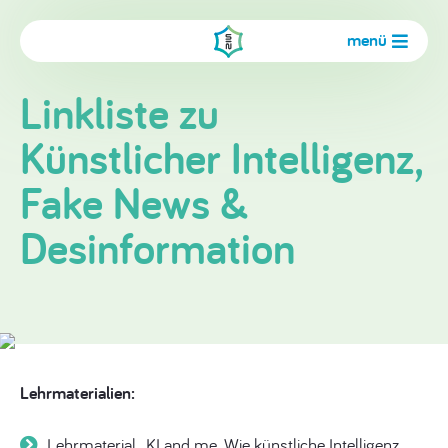
menü
Linkliste zu
Künstlicher Intelligenz,
Fake News &
Desinformation
Lehrm
aterialien
:
Lehrmaterial „KI and me. Wie künstliche Intelligenz