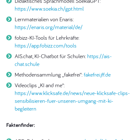
Didaktisches Sprachmodell SoekiaGPT:
https://www.soekia.ch/gpt.html
Lernmaterialien von Enaris:
https://enaris.org/material/de/
fobizz-KI-Tools für Lehrkräfte:
https://app.fobizz.com/tools
AIS.chat, KI-Chatbot für Schulen:
https://ais-
chat.schule
Methodensammlung „fakefrei“:
fakefrei.jff.de
Videoclips „KI and me“:
https://www.klicksafe.de/news/neue-klicksafe-clips-
sensibilisieren-fuer-unseren-umgang-mit-ki-
begleitern
Faktenfinder: