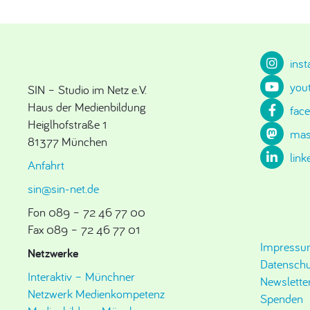
ins
you
SIN – Studio im Netz e.V.
Haus der Medienbildung
fac
Heiglhofstraße 1
mas
81377 München
link
Anfahrt
sin@sin-net.de
Fon 089 – 72 46 77 00
Fax 089 – 72 46 77 01
Impress
Netzwerke
Datenschu
Interaktiv – Münchner
Newslette
Netzwerk Medienkompetenz
Spenden