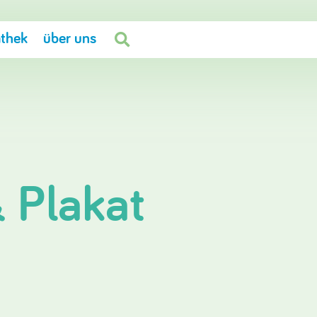
thek
über uns

& Plakat