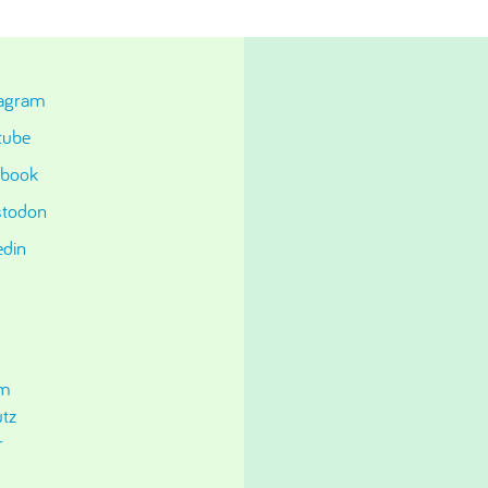
tagram
tube
ebook
todon
edin
um
tz
r