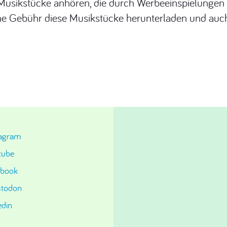
 Musikstücke anhören, die durch Werbeeinspielungen 
e Gebühr diese Musikstücke herunterladen und auc
tagram
tube
ebook
todon
edin