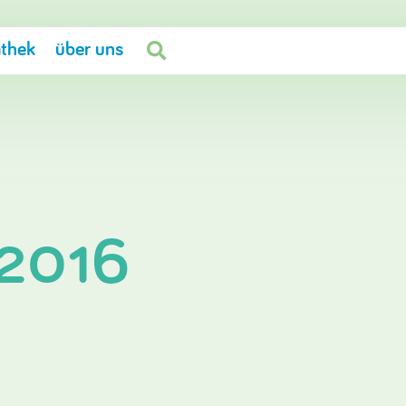
thek
über uns

/2016