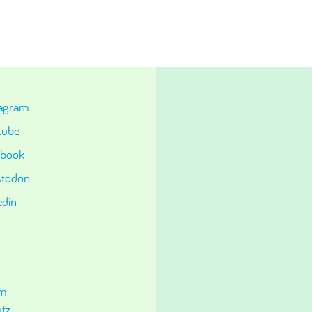
tagram
tube
ebook
todon
edin
um
tz