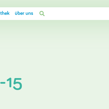
thek
über uns

-15