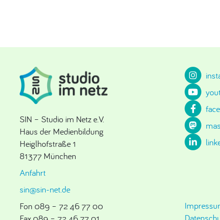
ins
you
fac
SIN – Studio im Netz e.V.
mas
Haus der Medienbildung
link
Heiglhofstraße 1
81377 München
Anfahrt
sin@sin-net.de
Impress
Fon 089 – 72 46 77 00
Datenschu
Fax 089 – 72 46 77 01