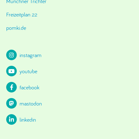
Münchner Trichter
Freizeitplan 22
pomki.de
instagram
youtube
facebook
mastodon
linkedin