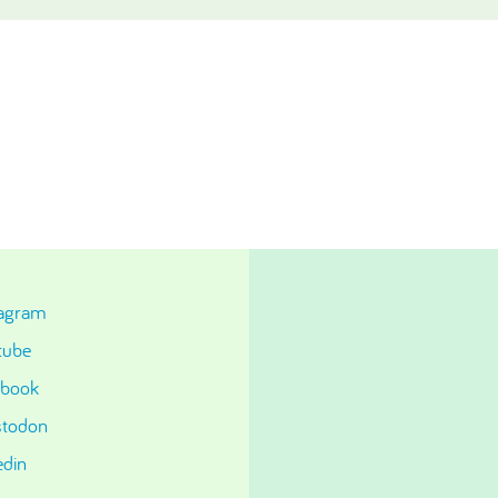
tagram
tube
ebook
todon
edin