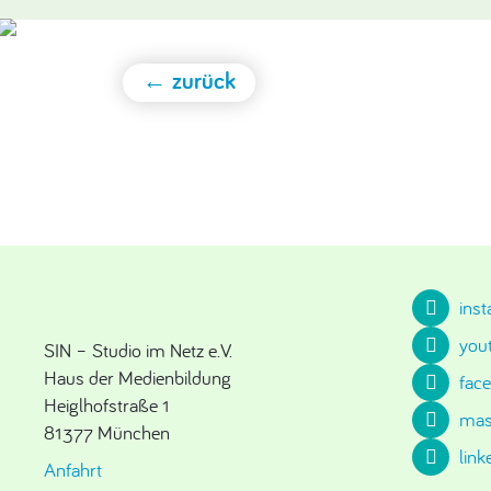
← zurück
ins
you
SIN – Studio im Netz e.V.
Haus der Medienbildung
fac
Heiglhofstraße 1
mas
81377 München
link
Anfahrt