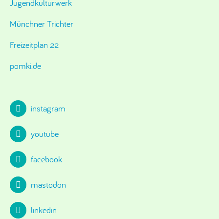
Jugendkulturwerk
Münchner Trichter
Freizeitplan 22
pomki.de
instagram
youtube
facebook
mastodon
linkedin