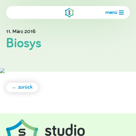
menü
11. März 2016
Biosys
← zurück