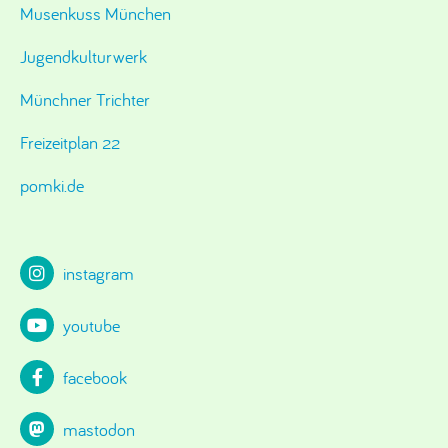
Musenkuss München
Jugendkulturwerk
Münchner Trichter
Freizeitplan 22
pomki.de
instagram
youtube
facebook
mastodon