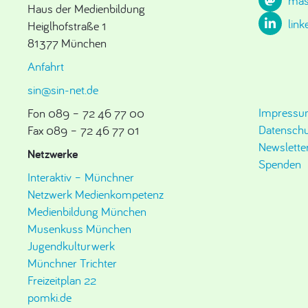
mas
Haus der Medienbildung
link
Heiglhofstraße 1
81377 München
Anfahrt
sin@sin-net.de
Impress
Fon 089 – 72 46 77 00
Datenschu
Fax 089 – 72 46 77 01
Newslette
Netzwerke
Spenden
Interaktiv – Münchner
Netzwerk Medienkompetenz
Medienbildung München
Musenkuss München
Jugendkulturwerk
Münchner Trichter
Freizeitplan 22
pomki.de