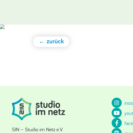
← zurück
ins
you
fac
SIN – Studio im Netz e.V.