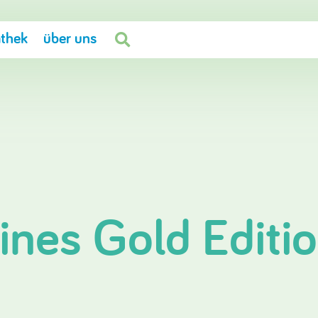
thek
über uns

nes Gold Editi