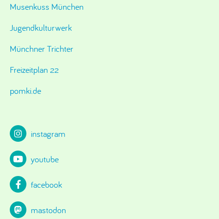
Musenkuss München
Jugendkulturwerk
Münchner Trichter
Freizeitplan 22
pomki.de
instagram
youtube
facebook
mastodon