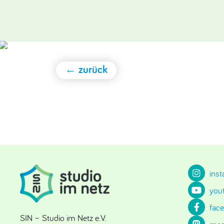
← zurück
ins
you
fac
SIN – Studio im Netz e.V.