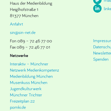
mas
Haus der Medienbildung
link
Heiglhofstraße 1
81377 München
Anfahrt
sin@sin-net.de
Impress
Fon 089 – 72 46 77 00
Datenschu
Fax 089 – 72 46 77 01
Newslette
Netzwerke
Spenden
Interaktiv – Münchner
Netzwerk Medienkompetenz
Medienbildung München
Musenkuss München
Jugendkulturwerk
Münchner Trichter
Freizeitplan 22
pomki.de