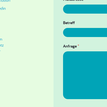
todon
edin
Betreff
um
tz
Anfrage
*
r