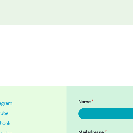
Name
*
tagram
tube
ebook
Mailadresse
*