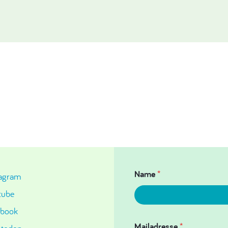
Name
*
tagram
tube
ebook
Mailadresse
*