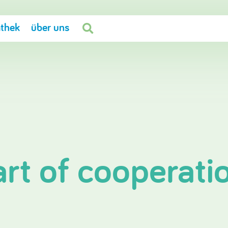
thek
über uns

art of cooperati