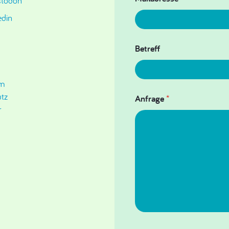
todon
edin
Betreff
um
tz
Anfrage
*
r