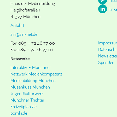
mas
Haus der Medienbildung
link
Heiglhofstraße 1
81377 München
Anfahrt
sin@sin-net.de
Impress
Fon 089 – 72 46 77 00
Datenschu
Fax 089 – 72 46 77 01
Newslette
Netzwerke
Spenden
Interaktiv – Münchner
Netzwerk Medienkompetenz
Medienbildung München
Musenkuss München
Jugendkulturwerk
Münchner Trichter
Freizeitplan 22
pomki.de