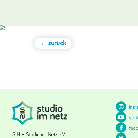
← zurück
ins
you
fac
SIN – Studio im Netz e.V.