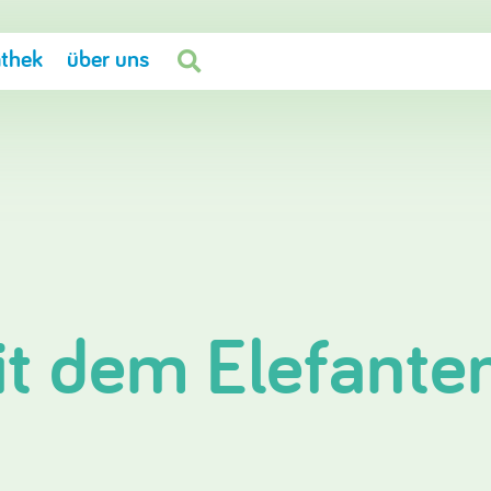
thek
über uns

it dem Elefante