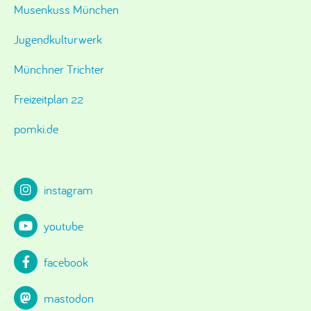
Musenkuss München
Jugendkulturwerk
Münchner Trichter
Freizeitplan 22
pomki.de
instagram
youtube
facebook
mastodon