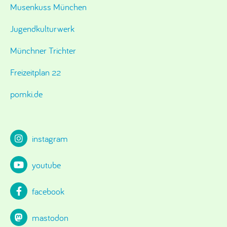
Musenkuss München
Jugendkulturwerk
Münchner Trichter
Freizeitplan 22
pomki.de
instagram
youtube
facebook
mastodon