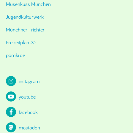
Musenkuss München
Jugendkulturwerk
Münchner Trichter
Freizeitplan 22
pomki.de
instagram
youtube
facebook
mastodon