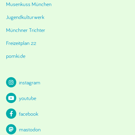
Musenkuss München
Jugendkulturwerk
Münchner Trichter
Freizeitplan 22
pomki.de
instagram
youtube
facebook
mastodon