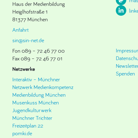
mas
Haus der Medienbildung
link
Heiglhofstraße 1
81377 München
Anfahrt
sin@sin-net.de
Impress
Fon 089 – 72 46 77 00
Datenschu
Fax 089 – 72 46 77 01
Newslette
Netzwerke
Spenden
Interaktiv – Münchner
Netzwerk Medienkompetenz
Medienbildung München
Musenkuss München
Jugendkulturwerk
Münchner Trichter
Freizeitplan 22
pomki.de