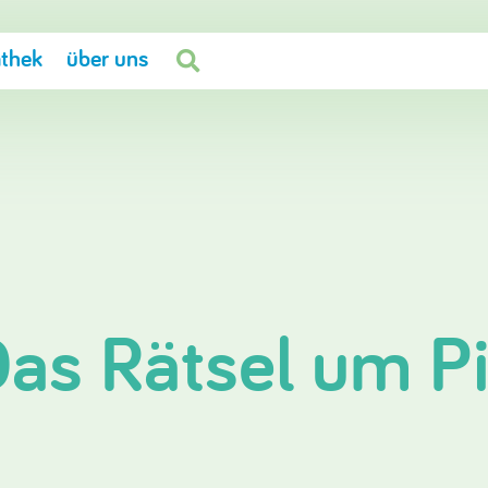
thek
über uns

Das Rätsel um P