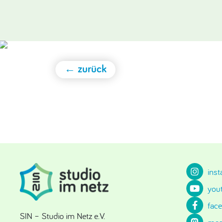
← zurück
ins
you
fac
SIN – Studio im Netz e.V.