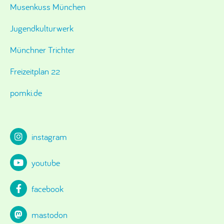
Musenkuss München
Jugendkulturwerk
Münchner Trichter
Freizeitplan 22
pomki.de
instagram
youtube
facebook
mastodon