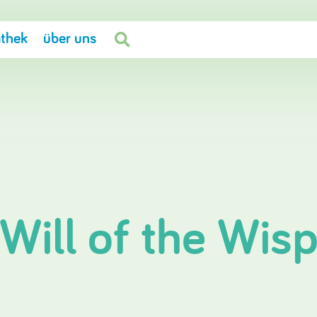
thek
über uns

 Will of the Wis