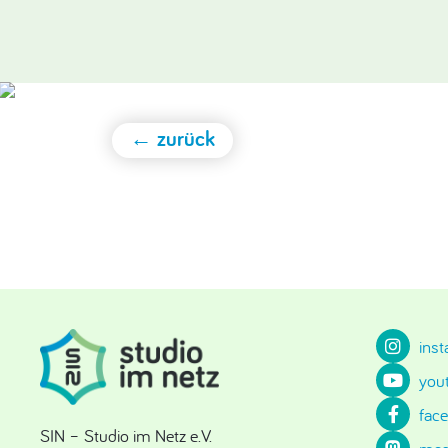
← zurück
ins
you
fac
SIN – Studio im Netz e.V.