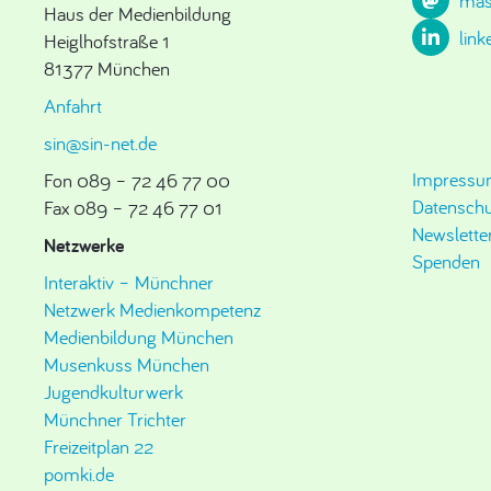
mas
Haus der Medienbildung
link
Heiglhofstraße 1
81377 München
Anfahrt
sin@sin-net.de
Impress
Fon 089 – 72 46 77 00
Datenschu
Fax 089 – 72 46 77 01
Newslette
Netzwerke
Spenden
Interaktiv – Münchner
Netzwerk Medienkompetenz
Medienbildung München
Musenkuss München
Jugendkulturwerk
Münchner Trichter
Freizeitplan 22
pomki.de