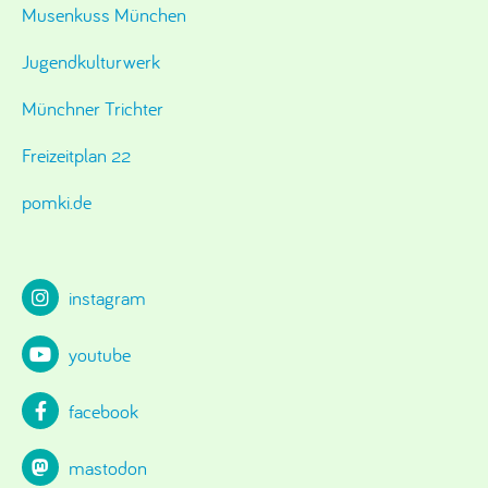
Musenkuss München
Jugendkulturwerk
Münchner Trichter
Freizeitplan 22
pomki.de
instagram
youtube
facebook
mastodon