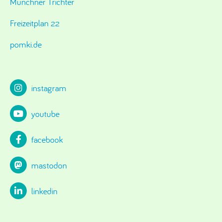
Münchner Trichter
Freizeitplan 22
pomki.de
instagram
youtube
facebook
mastodon
linkedin