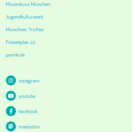
Musenkuss München
Jugendkulturwerk
Münchner Trichter
Freizeitplan 22
pomki.de
instagram
youtube
facebook
mastodon