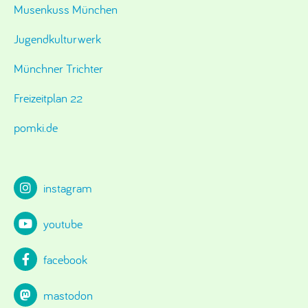
Musenkuss München
Jugendkulturwerk
Münchner Trichter
Freizeitplan 22
pomki.de
instagram
youtube
facebook
mastodon