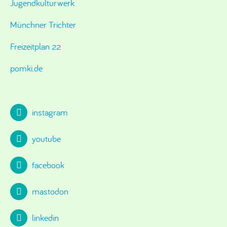
Jugendkulturwerk
Münchner Trichter
Freizeitplan 22
pomki.de
instagram
youtube
facebook
mastodon
linkedin