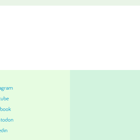
tagram
tube
ebook
todon
edin