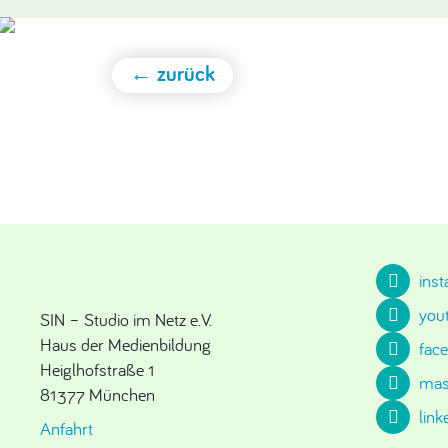
← zurück
ins
you
SIN – Studio im Netz e.V.
Haus der Medienbildung
fac
Heiglhofstraße 1
mas
81377 München
link
Anfahrt