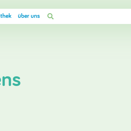
thek
über uns

ens