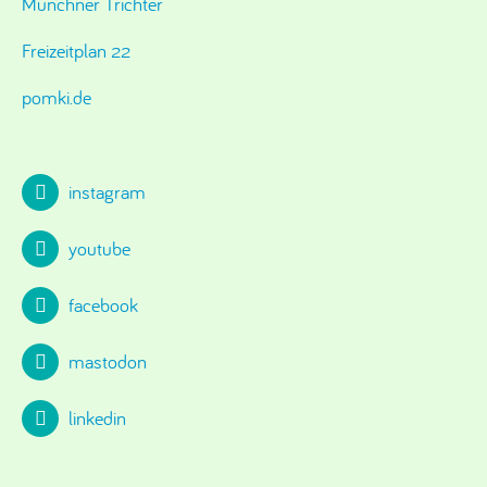
Münchner Trichter
Freizeitplan 22
pomki.de
instagram
youtube
facebook
mastodon
linkedin