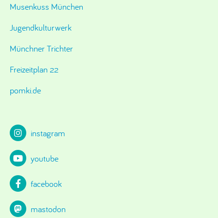
Musenkuss München
Jugendkulturwerk
Münchner Trichter
Freizeitplan 22
pomki.de
instagram
youtube
facebook
mastodon