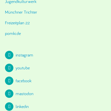
Jugendkulturwerk
Münchner Trichter
Freizeitplan 22
pomki.de
instagram
youtube
facebook
mastodon
linkedin