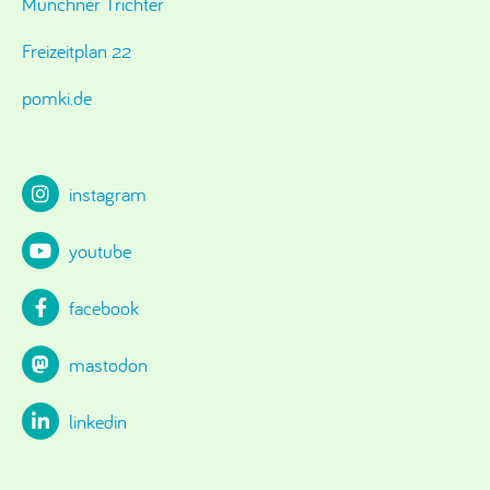
Münchner Trichter
Freizeitplan 22
pomki.de
instagram
youtube
facebook
mastodon
linkedin