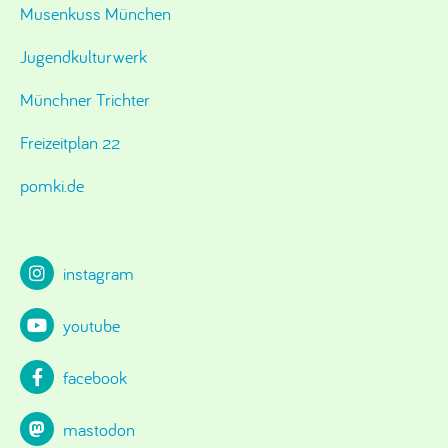
Musenkuss München
Jugendkulturwerk
Münchner Trichter
Freizeitplan 22
pomki.de
instagram
youtube
facebook
mastodon