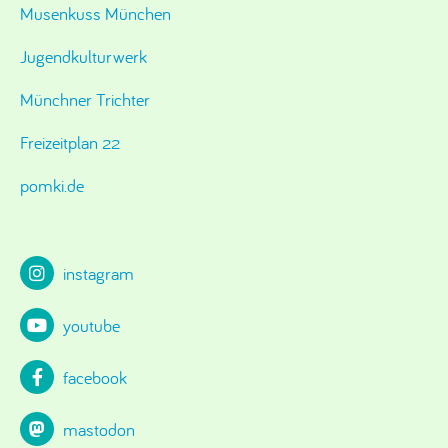
Musenkuss München
Jugendkulturwerk
Münchner Trichter
Freizeitplan 22
pomki.de
instagram
youtube
facebook
mastodon