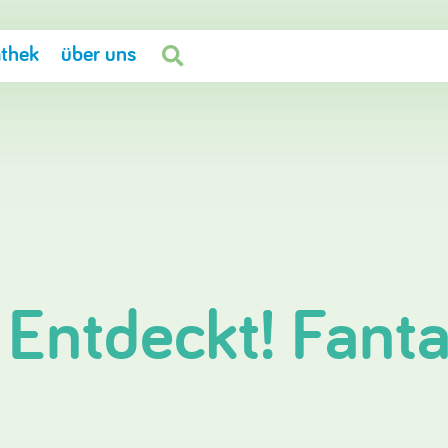
thek
über uns

 Entdeckt! Fant