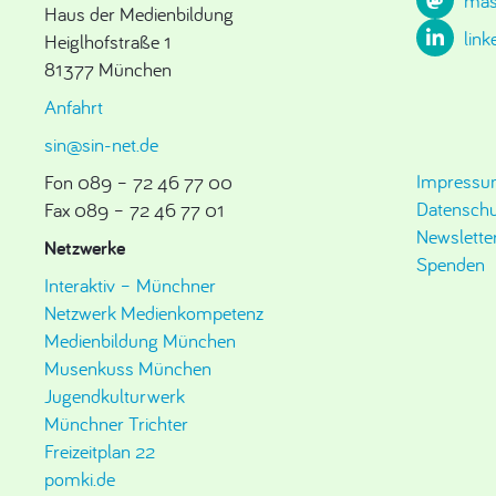
mas
Haus der Medienbildung
link
Heiglhofstraße 1
81377 München
Anfahrt
sin@sin-net.de
Impress
Fon 089 – 72 46 77 00
Datenschu
Fax 089 – 72 46 77 01
Newslette
Netzwerke
Spenden
Interaktiv – Münchner
Netzwerk Medienkompetenz
Medienbildung München
Musenkuss München
Jugendkulturwerk
Münchner Trichter
Freizeitplan 22
pomki.de