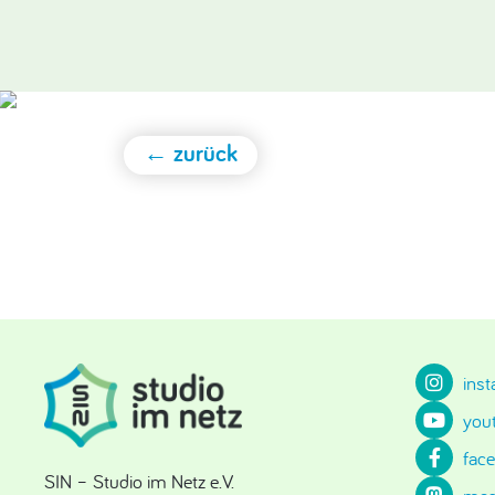
← zurück
ins
you
fac
SIN – Studio im Netz e.V.