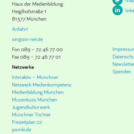
mas
Haus der Medienbildung
link
Heiglhofstraße 1
81377 München
Anfahrt
sin@sin-net.de
Impress
Fon 089 – 72 46 77 00
Datenschu
Fax 089 – 72 46 77 01
Newslette
Netzwerke
Spenden
Interaktiv – Münchner
Netzwerk Medienkompetenz
Medienbildung München
Musenkuss München
Jugendkulturwerk
Münchner Trichter
Freizeitplan 22
pomki.de