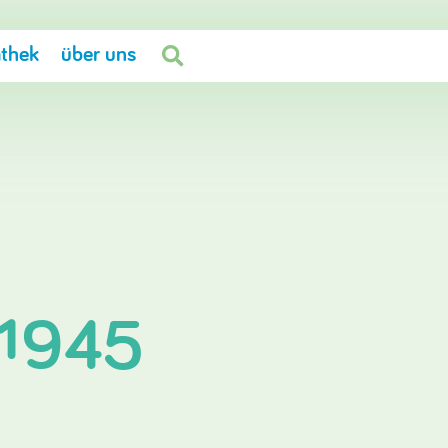
thek
über uns

 1945