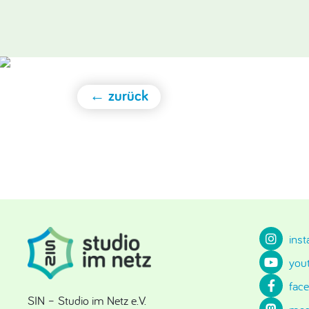
← zurück
ins
you
fac
SIN – Studio im Netz e.V.