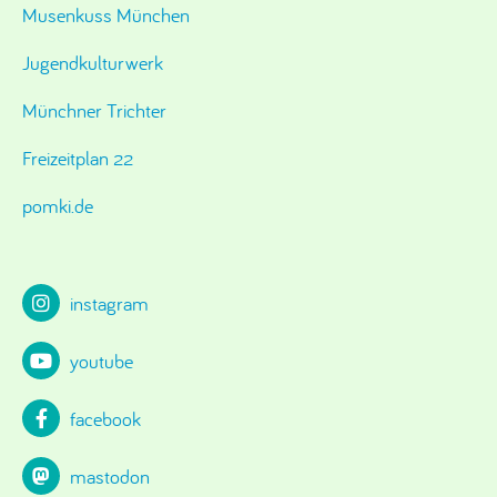
Musenkuss München
Jugendkulturwerk
Münchner Trichter
Freizeitplan 22
pomki.de
instagram
youtube
facebook
mastodon