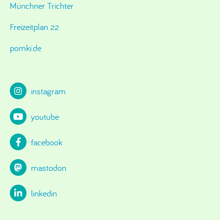
Münchner Trichter
Freizeitplan 22
pomki.de
instagram
youtube
facebook
mastodon
linkedin