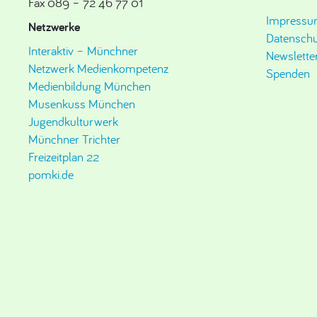
Fax 089 – 72 46 77 01
Impress
Netzwerke
Datenschu
Interaktiv – Münchner
Newslette
Netzwerk Medienkompetenz
Spenden
Medienbildung München
Musenkuss München
Jugendkulturwerk
Münchner Trichter
Freizeitplan 22
pomki.de