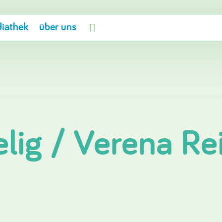
iathek
über uns

elig / Verena Re