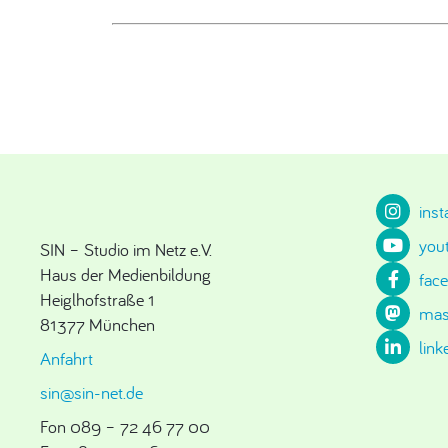
ins
you
SIN – Studio im Netz e.V.
Haus der Medienbildung
fac
Heiglhofstraße 1
mas
81377 München
link
Anfahrt
sin@sin-net.de
Fon 089 – 72 46 77 00