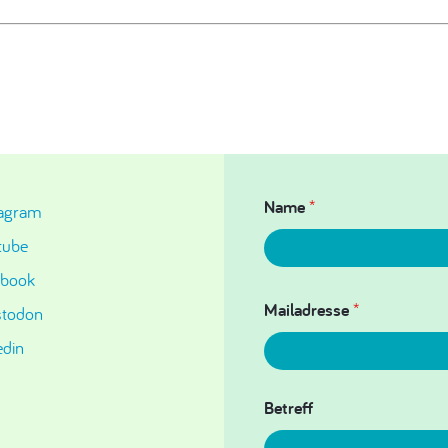
Name
*
tagram
tube
ebook
Mailadresse
*
todon
edin
Betreff