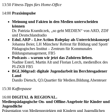
13:50
Fitness-Tipps fürs Home-Office
14:00
Praxisimpulse
Meinung und Fakten in den Medien unterscheiden
können
Dr. Patrizia Kramliczek, „so geht MEDIEN“ von ARD, ZDF
und Deutschlandradio
EduLARP – Live Action Roleplay als Unterrichtskonzept
Johanna Beier, LH München/ Referat für Bildung und Sport/
Pädagogisches Institut – Zentrum für Kommunales
Bildungsmanagement, FB5
Podcasts – warum wir jetzt das Zuhören lieben.
Nadine Esterl, Martin Alt und Florian Lerch, medienBox des
PI-ZKB FB5
BGL360grad: digitale Jugendarbeit im Berchtesgadener
Land
Danilo Dietsch, Q3.Quartier für Medien.Bildung.Abenteuer
15:30
Kaffeepause
16:00
DIGITAL & REGIONAL.
Medienpädagogische On- und Offline-Angebote für Kinder und
Jugendliche
Präsentation von Medienprojekten mit Kindern und Jugendlichen