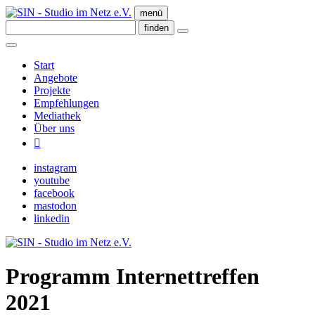
menü
Start
Angebote
Projekte
Empfehlungen
Mediathek
Über uns

instagram
youtube
facebook
mastodon
linkedin
Programm Internettreffen
2021